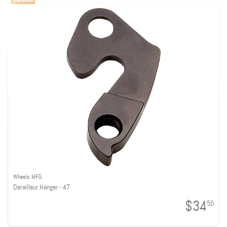
Wheels MFG
Derailleur Hanger - 47
$34
50