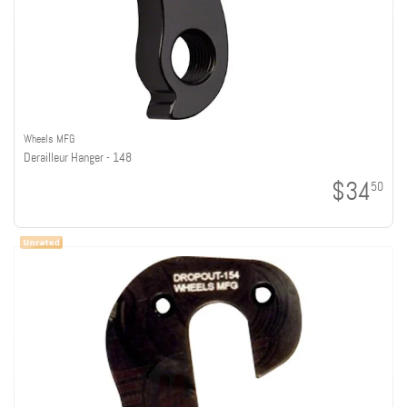
Wheels MFG
Derailleur Hanger - 148
$34
50