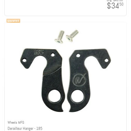
orig:
$40.00
$34
50
Wheels MFG
Derailleur Hanger - 185