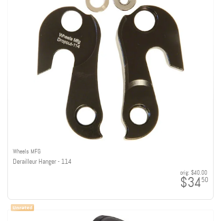
Wheels MFG
Derailleur Hanger - 114
orig:
$40.00
$34
50