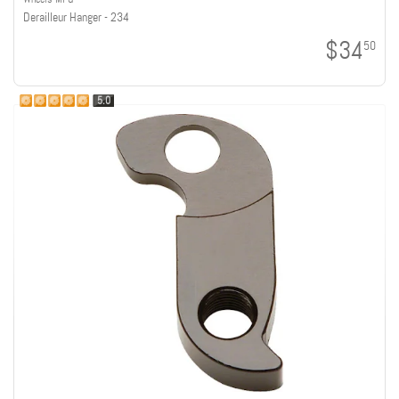
Derailleur Hanger - 234
$34
50
5.0