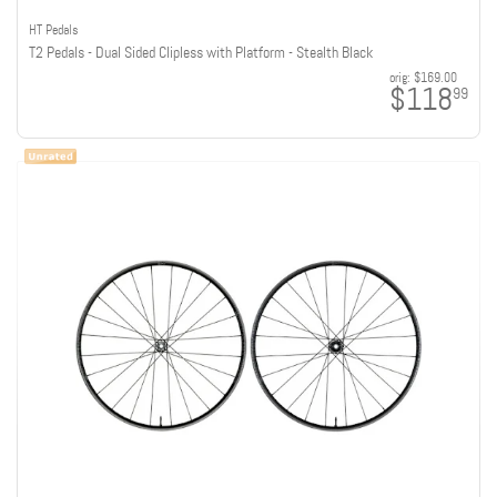
HT Pedals
T2 Pedals - Dual Sided Clipless with Platform - Stealth Black
orig:
$169.00
$118
99