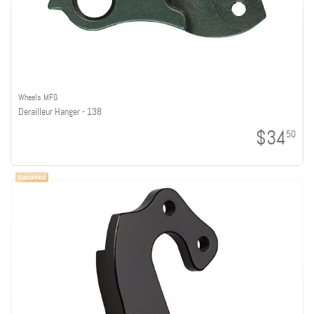
Wheels MFG
Derailleur Hanger - 138
$34
50