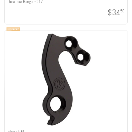
Derailleur Hanger - 217
$34
50
Wheels MFG