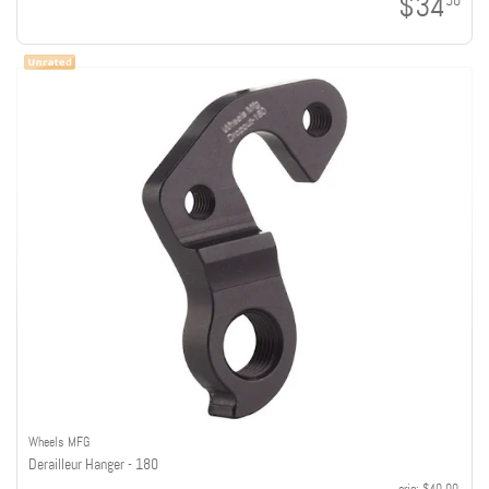
$34
50
Wheels MFG
Derailleur Hanger - 180