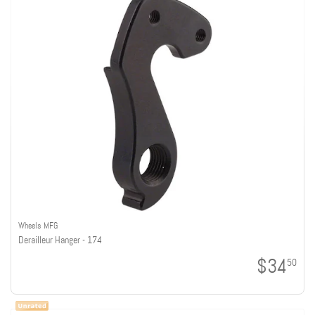
Wheels MFG
Derailleur Hanger - 174
$34
50