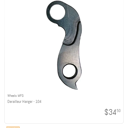
Wheels MFG
Derailleur Hanger - 104
$34
50