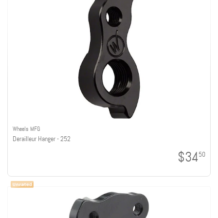
Wheels MFG
Derailleur Hanger - 252
$34
50