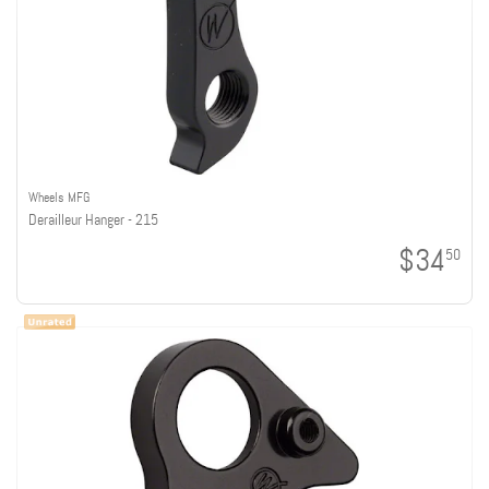
Wheels MFG
Derailleur Hanger - 215
$34
50