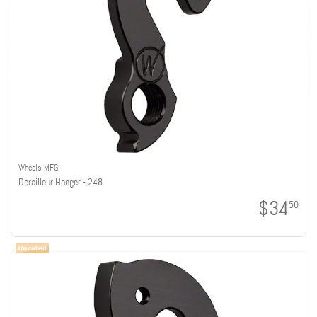
Wheels MFG
Derailleur Hanger - 248
$34
50