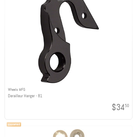
Wheels MFG
Derailleur Hanger - 81
$34
50