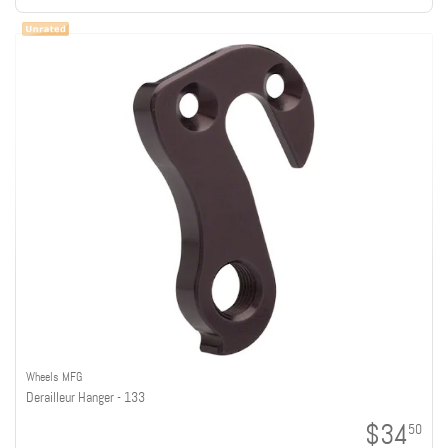
Wheels MFG
Derailleur Hanger - 133
$34
50