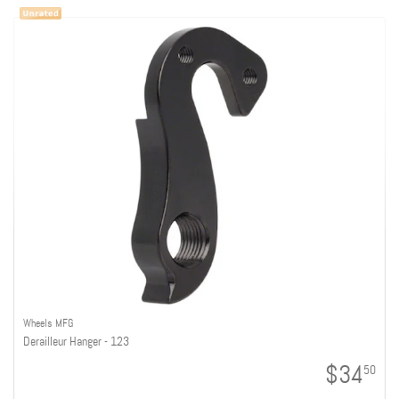
Wheels MFG
Derailleur Hanger - 123
$34
50