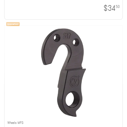
$34
50
Wheels MFG