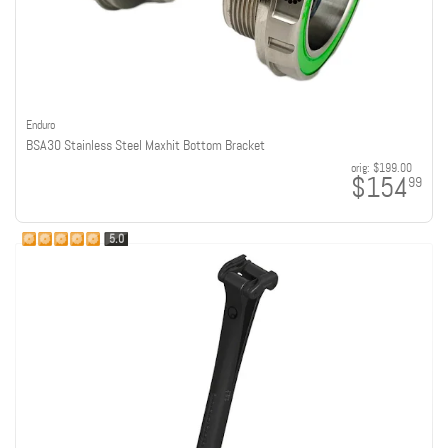
Enduro
BSA30 Stainless Steel Maxhit Bottom Bracket
orig:
$199.00
$154
99
5.0