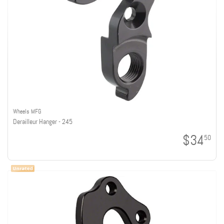
Wheels MFG
Derailleur Hanger - 245
$34
50