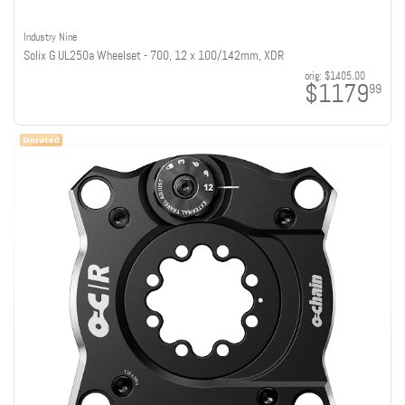
Industry Nine
Solix G UL250a Wheelset - 700, 12 x 100/142mm, XDR
orig:
$1405.00
$1179
99