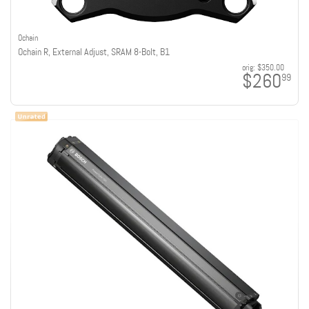
Ochain
Ochain R, External Adjust, SRAM 8-Bolt, B1
orig:
$350.00
$260
99