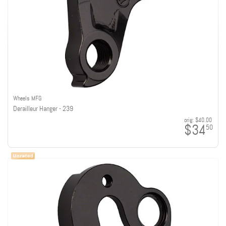
Wheels MFG
Derailleur Hanger - 239
orig:
$40.00
$34
50