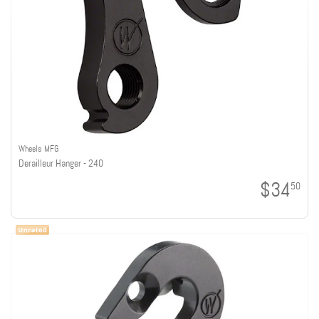
Wheels MFG
Derailleur Hanger - 240
$34
50