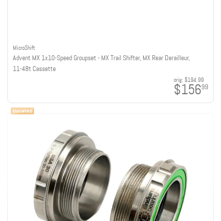
MicroShift
Advent MX 1x10-Speed Groupset - MX Trail Shifter, MX Rear Derailleur,
11-48t Cassette
orig:
$194.99
$156
99