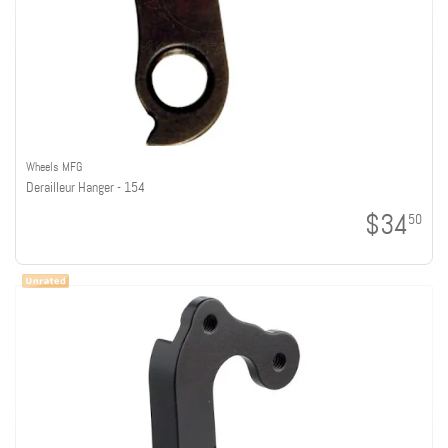
Wheels MFG
Derailleur Hanger - 154
$34
50