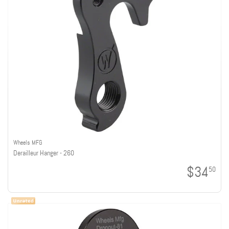
Wheels MFG
Derailleur Hanger - 260
$34
50