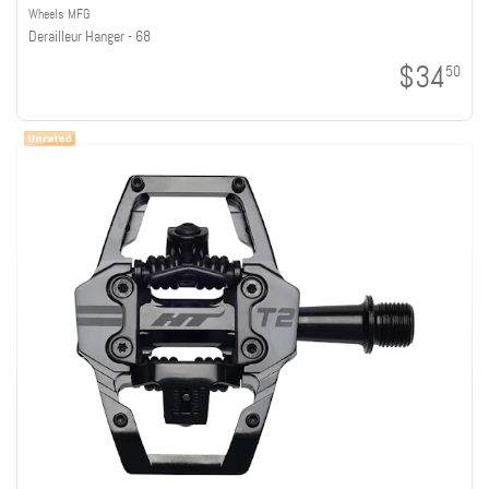
Wheels MFG
Derailleur Hanger - 68
$34
50